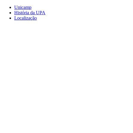
Conteúdo principal
Menu principal
Rodapé
Unicamp
História da UPA
Localização
Aumentar fonte
Diminuir fonte