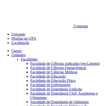
Contraste
Unicamp
História da UPA
Localização
Cursos
Unidades
Faculdades
Faculdade de Ciências Aplicadas (em Limeira)
Faculdade de Ciências Farmacêuticas
Faculdade de Ciências Médicas
Faculdade de Educação
Faculdade de Educação Física
Faculdade de Enfermagem
Faculdade de Engenharia Agrícola
Faculdade de Engenharia Civil, Arquitetura e
Urbanismo
Faculdade de Engenharia de Alimentos