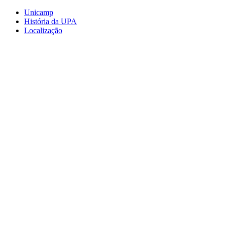
Conteúdo principal
Menu principal
Rodapé
Unicamp
História da UPA
Localização
Aumentar fonte
Diminuir fonte