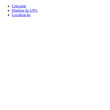
Conteúdo principal
Menu principal
Rodapé
Unicamp
História da UPA
Localização
Aumentar fonte
Diminuir fonte