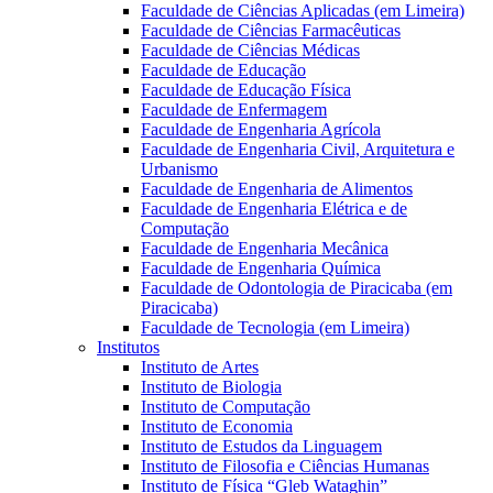
Faculdade de Ciências Aplicadas (em Limeira)
Faculdade de Ciências Farmacêuticas
Faculdade de Ciências Médicas
Faculdade de Educação
Faculdade de Educação Física
Faculdade de Enfermagem
Faculdade de Engenharia Agrícola
Faculdade de Engenharia Civil, Arquitetura e
Urbanismo
Faculdade de Engenharia de Alimentos
Faculdade de Engenharia Elétrica e de
Computação
Faculdade de Engenharia Mecânica
Faculdade de Engenharia Química
Faculdade de Odontologia de Piracicaba (em
Piracicaba)
Faculdade de Tecnologia (em Limeira)
Institutos
Instituto de Artes
Instituto de Biologia
Instituto de Computação
Instituto de Economia
Instituto de Estudos da Linguagem
Instituto de Filosofia e Ciências Humanas
Instituto de Física “Gleb Wataghin”