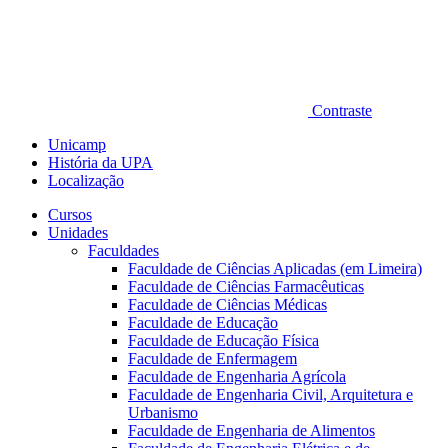
Contraste
Unicamp
História da UPA
Localização
Cursos
Unidades
Faculdades
Faculdade de Ciências Aplicadas (em Limeira)
Faculdade de Ciências Farmacêuticas
Faculdade de Ciências Médicas
Faculdade de Educação
Faculdade de Educação Física
Faculdade de Enfermagem
Faculdade de Engenharia Agrícola
Faculdade de Engenharia Civil, Arquitetura e
Urbanismo
Faculdade de Engenharia de Alimentos