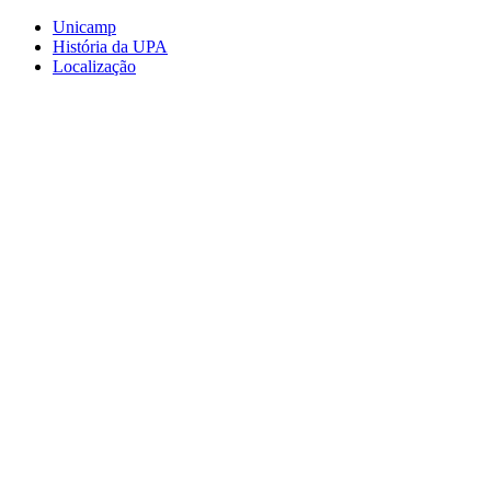
Conteúdo principal
Menu principal
Rodapé
Unicamp
História da UPA
Localização
Aumentar fonte
Diminuir fonte