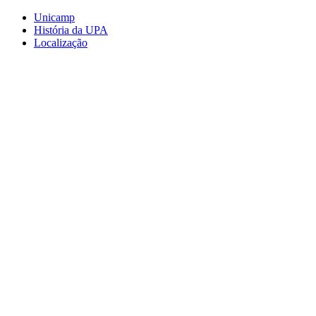
Conteúdo principal
Menu principal
Rodapé
Unicamp
História da UPA
Localização
Aumentar fonte
Diminuir fonte