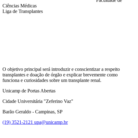
Faculdade de
Ciências Médicas
Liga de Transplantes
Compartilhar na agen
O objetivo principal será introduzir e conscientizar a respeito
transplantes e doação de órgão e explicar brevemente como
funciona e curiosidades sobre um transplante renal.
Unicamp de Portas Abertas
Cidade Universitária "Zeferino Vaz"
Barão Geraldo - Campinas, SP
(19) 3521-2121
upa@unicamp.br
Link para o Facebook