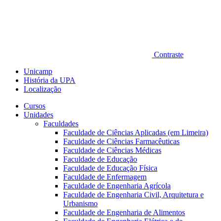
Contraste
Unicamp
História da UPA
Localização
Cursos
Unidades
Faculdades
Faculdade de Ciências Aplicadas (em Limeira)
Faculdade de Ciências Farmacêuticas
Faculdade de Ciências Médicas
Faculdade de Educação
Faculdade de Educação Física
Faculdade de Enfermagem
Faculdade de Engenharia Agrícola
Faculdade de Engenharia Civil, Arquitetura e
Urbanismo
Faculdade de Engenharia de Alimentos