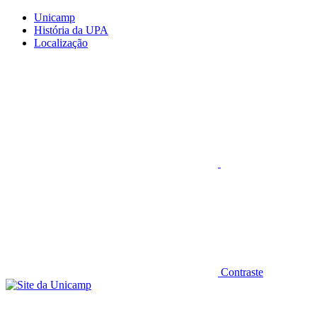
Conteúdo principal
Menu principal
Rodapé
Unicamp
História da UPA
Localização
Aumentar fonte
Contraste