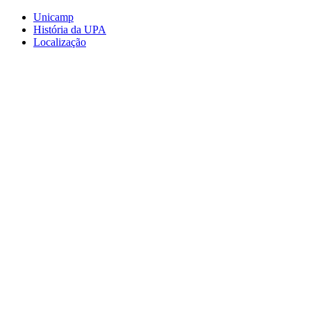
Conteúdo principal
Menu principal
Rodapé
Unicamp
História da UPA
Localização
Aumentar fonte
Diminuir fonte