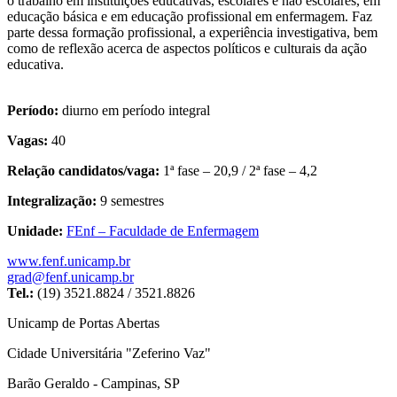
o trabalho em instituições educativas, escolares e não escolares, em
educação básica e em educação profissional em enfermagem. Faz
parte dessa formação profissional, a experiência investigativa, bem
como de reflexão acerca de aspectos políticos e culturais da ação
educativa.
Período:
diurno em período integral
Vagas:
40
Relação candidatos/vaga:
1ª fase – 20,9 / 2ª fase – 4,2
Integralização:
9 semestres
Unidade:
FEnf – Faculdade de Enfermagem
www.fenf.unicamp.br
grad@fenf.unicamp.br
Tel.:
(19) 3521.8824 / 3521.8826
Unicamp de Portas Abertas
Cidade Universitária "Zeferino Vaz"
Barão Geraldo - Campinas, SP