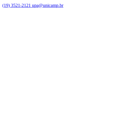
(19) 3521-2121
upa@unicamp.br
Link para o Facebook
Link para o Instagram
Link para o Youtube