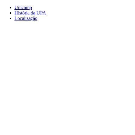
Conteúdo principal
Menu principal
Rodapé
Unicamp
História da UPA
Localização
Aumentar fonte
Diminuir fonte