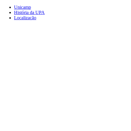
Conteúdo principal
Menu principal
Rodapé
Unicamp
História da UPA
Localização
Aumentar fonte
Diminuir fonte