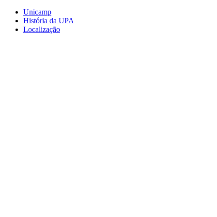
Conteúdo principal
Menu principal
Rodapé
Unicamp
História da UPA
Localização
Aumentar fonte
Diminuir fonte