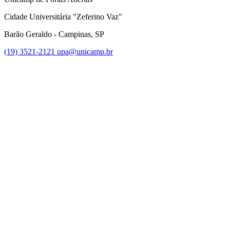
Cidade Universitária "Zeferino Vaz"
Barão Geraldo - Campinas, SP
(19) 3521-2121
upa@unicamp.br
Link para o Facebook
Link para o Instagram
Link para o Youtube