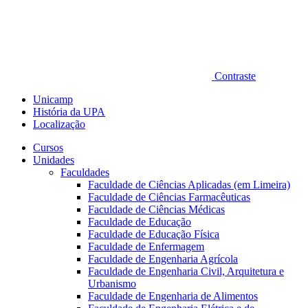
Contraste
Unicamp
História da UPA
Localização
Cursos
Unidades
Faculdades
Faculdade de Ciências Aplicadas (em Limeira)
Faculdade de Ciências Farmacêuticas
Faculdade de Ciências Médicas
Faculdade de Educação
Faculdade de Educação Física
Faculdade de Enfermagem
Faculdade de Engenharia Agrícola
Faculdade de Engenharia Civil, Arquitetura e
Urbanismo
Faculdade de Engenharia de Alimentos