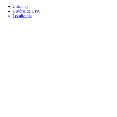
Conteúdo principal
Menu principal
Rodapé
Unicamp
História da UPA
Localização
Aumentar fonte
Diminuir fonte