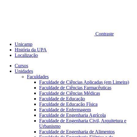
Contraste
Unicamp
História da UPA
Localização
Cursos
Unidades
Faculdades
Faculdade de Ciências Aplicadas (em Limeira)
Faculdade de Ciências Farmacêuticas
Faculdade de Ciências Médicas
Faculdade de Educação
Faculdade de Educação Física
Faculdade de Enfermagem
Faculdade de Engenharia Agrícola
Faculdade de Engenharia Civil, Arquitetura e
Urbanismo
Faculdade de Engenharia de Alimentos