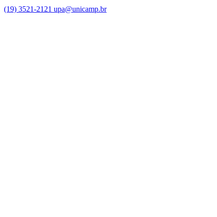
(19) 3521-2121
upa@unicamp.br
Link para o Facebook
Link para o Instagram
Link para o Youtube