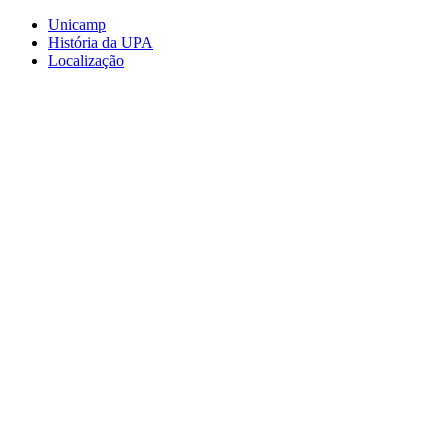
Conteúdo principal
Menu principal
Rodapé
Unicamp
História da UPA
Localização
Aumentar fonte
Diminuir fonte