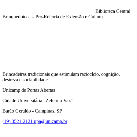
Biblioteca Central
Brinquedoteca – Pró-Reitoria de Extensão e Cultura
Compartilhar na agen
Brincadeiras tradicionais que estimulam raciocício, cognição,
destreza e sociabilidade.
Unicamp de Portas Abertas
Cidade Universitária "Zeferino Vaz"
Barão Geraldo - Campinas, SP
(19) 3521-2121
upa@unicamp.br
Link para o Facebook