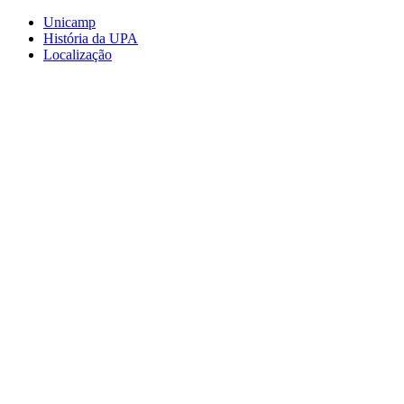
Conteúdo principal
Menu principal
Rodapé
Unicamp
História da UPA
Localização
Aumentar fonte
Diminuir fonte