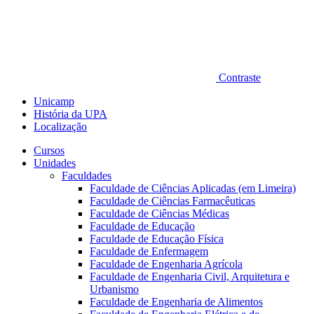
Contraste
Unicamp
História da UPA
Localização
Cursos
Unidades
Faculdades
Faculdade de Ciências Aplicadas (em Limeira)
Faculdade de Ciências Farmacêuticas
Faculdade de Ciências Médicas
Faculdade de Educação
Faculdade de Educação Física
Faculdade de Enfermagem
Faculdade de Engenharia Agrícola
Faculdade de Engenharia Civil, Arquitetura e
Urbanismo
Faculdade de Engenharia de Alimentos