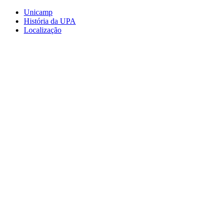
Conteúdo principal
Menu principal
Rodapé
Unicamp
História da UPA
Localização
Aumentar fonte
Diminuir fonte