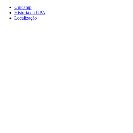
Conteúdo principal
Menu principal
Rodapé
Unicamp
História da UPA
Localização
Aumentar fonte
Diminuir fonte