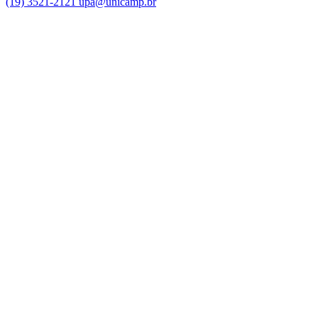
(19) 3521-2121
upa@unicamp.br
Link para o Facebook
Link para o Instagram
Link para o Youtube