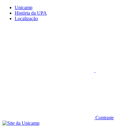
Conteúdo principal
Menu principal
Rodapé
Unicamp
História da UPA
Localização
Aumentar fonte
Contraste