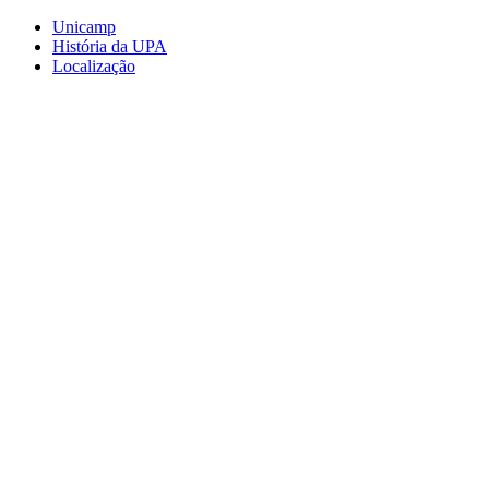
Conteúdo principal
Menu principal
Rodapé
Unicamp
História da UPA
Localização
Aumentar fonte
Diminuir fonte