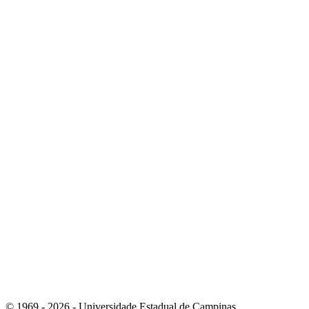
Link para o Youtube
Link para o Whatsapp
© 1969 - 2026 - Universidade Estadual de Campinas