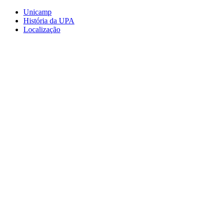
Conteúdo principal
Menu principal
Rodapé
Unicamp
História da UPA
Localização
Aumentar fonte
Diminuir fonte