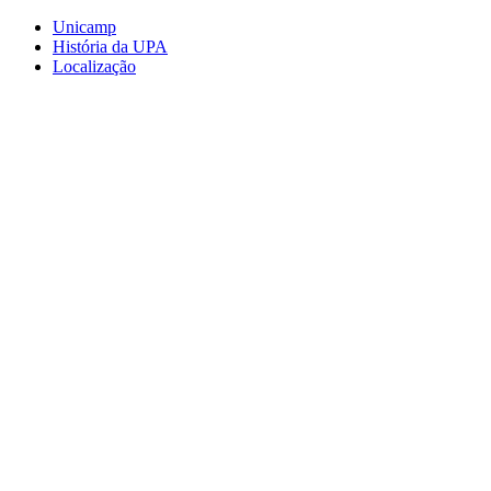
Conteúdo principal
Menu principal
Rodapé
Unicamp
História da UPA
Localização
Aumentar fonte
Diminuir fonte