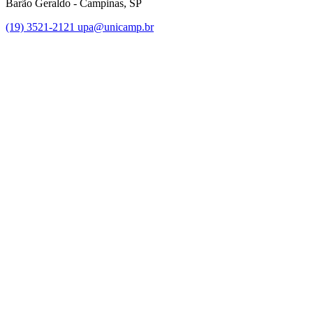
Barão Geraldo - Campinas, SP
(19) 3521-2121
upa@unicamp.br
Link para o Facebook
Link para o Instagram
Link para o Youtube