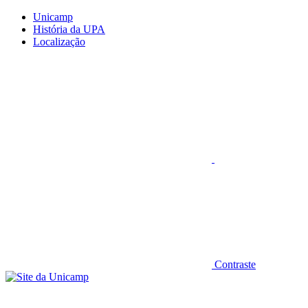
Conteúdo principal
Menu principal
Rodapé
Unicamp
História da UPA
Localização
Aumentar fonte
Contraste