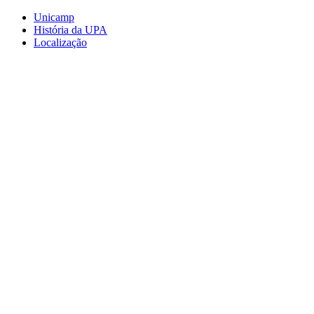
Conteúdo principal
Menu principal
Rodapé
Unicamp
História da UPA
Localização
Aumentar fonte
Diminuir fonte