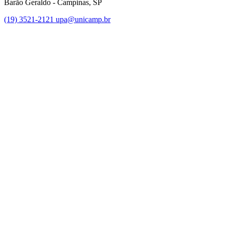
Barão Geraldo - Campinas, SP
(19) 3521-2121
upa@unicamp.br
Link para o Facebook
Link para o Instagram
Link para o Youtube