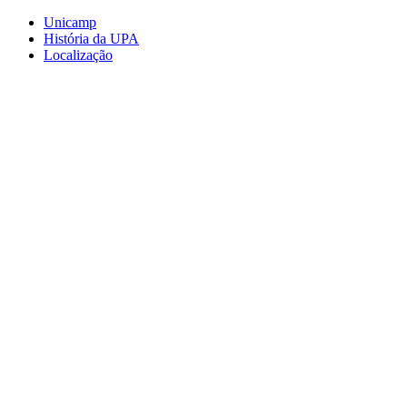
Conteúdo principal
Menu principal
Rodapé
Unicamp
História da UPA
Localização
Aumentar fonte
Diminuir fonte