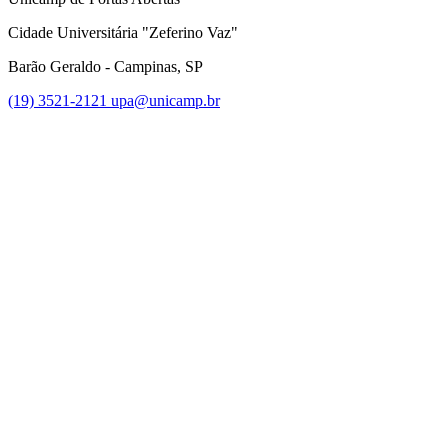
Cidade Universitária "Zeferino Vaz"
Barão Geraldo - Campinas, SP
(19) 3521-2121
upa@unicamp.br
Link para o Facebook
Link para o Instagram
Link para o Youtube