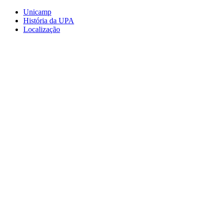
Conteúdo principal
Menu principal
Rodapé
Unicamp
História da UPA
Localização
Aumentar fonte
Diminuir fonte