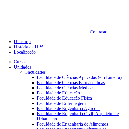
Contraste
Unicamp
História da UPA
Localização
Cursos
Unidades
Faculdades
Faculdade de Ciências Aplicadas (em Limeira)
Faculdade de Ciências Farmacêuticas
Faculdade de Ciências Médicas
Faculdade de Educação
Faculdade de Educação Física
Faculdade de Enfermagem
Faculdade de Engenharia Agrícola
Faculdade de Engenharia Civil, Arquitetura e
Urbanismo
Faculdade de Engenharia de Alimentos