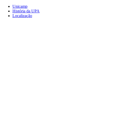
Conteúdo principal
Menu principal
Rodapé
Unicamp
História da UPA
Localização
Aumentar fonte
Diminuir fonte