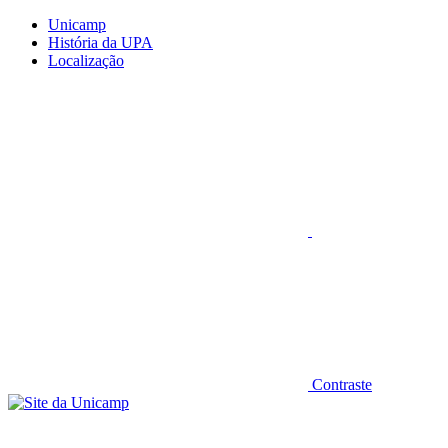
Conteúdo principal
Menu principal
Rodapé
Unicamp
História da UPA
Localização
Aumentar fonte
Contraste