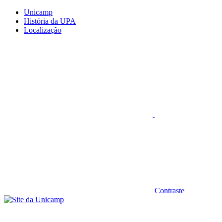
Conteúdo principal
Menu principal
Rodapé
Unicamp
História da UPA
Localização
Aumentar fonte
Contraste