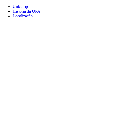
Conteúdo principal
Menu principal
Rodapé
Unicamp
História da UPA
Localização
Aumentar fonte
Diminuir fonte