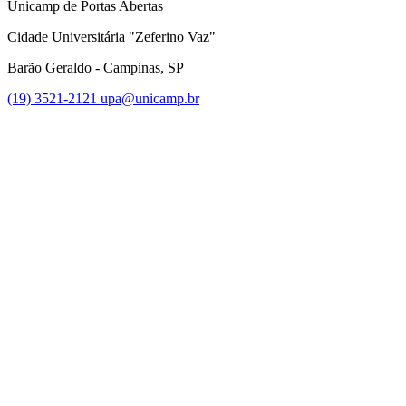
Unicamp de Portas Abertas
Cidade Universitária "Zeferino Vaz"
Barão Geraldo - Campinas, SP
(19) 3521-2121
upa@unicamp.br
Link para o Facebook
Link para o Instagram
Link para o Youtube