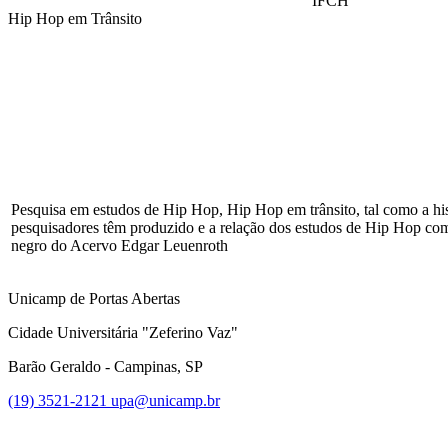
IFCH
Hip Hop em Trânsito
Compartilhar na agen
Pesquisa em estudos de Hip Hop, Hip Hop em trânsito, tal como a his
pesquisadores têm produzido e a relação dos estudos de Hip Hop c
negro do Acervo Edgar Leuenroth
Unicamp de Portas Abertas
Cidade Universitária "Zeferino Vaz"
Barão Geraldo - Campinas, SP
(19) 3521-2121
upa@unicamp.br
Link para o Facebook