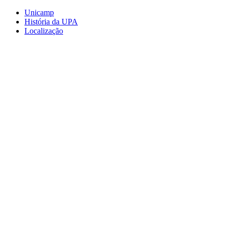
Conteúdo principal
Menu principal
Rodapé
Unicamp
História da UPA
Localização
Aumentar fonte
Diminuir fonte