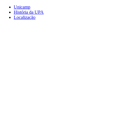
Conteúdo principal
Menu principal
Rodapé
Unicamp
História da UPA
Localização
Aumentar fonte
Diminuir fonte