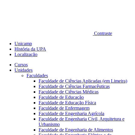
Contraste
Unicamp
História da UPA
Localização
Cursos
Unidades
Faculdades
Faculdade de Ciências Aplicadas (em Limeira)
Faculdade de Ciências Farmacêuticas
Faculdade de Ciências Médicas
Faculdade de Educação
Faculdade de Educação Física
Faculdade de Enfermagem
Faculdade de Engenharia Agrícola
Faculdade de Engenharia Civil, Arquitetura e
Urbanismo
Faculdade de Engenharia de Alimentos