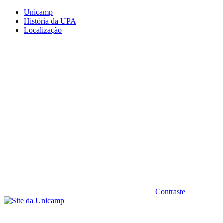
Conteúdo principal
Menu principal
Rodapé
Unicamp
História da UPA
Localização
Aumentar fonte
Contraste