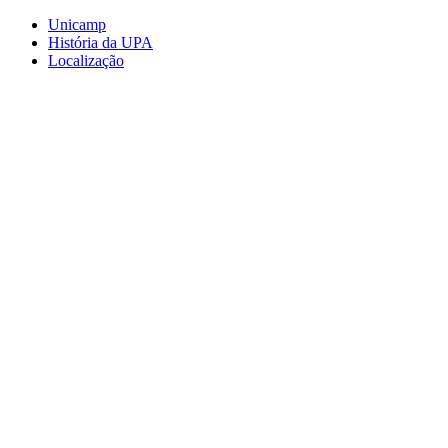
Conteúdo principal
Menu principal
Rodapé
Unicamp
História da UPA
Localização
Aumentar fonte
Diminuir fonte