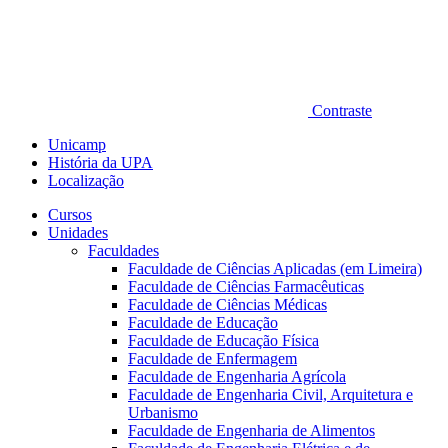
Contraste
Unicamp
História da UPA
Localização
Cursos
Unidades
Faculdades
Faculdade de Ciências Aplicadas (em Limeira)
Faculdade de Ciências Farmacêuticas
Faculdade de Ciências Médicas
Faculdade de Educação
Faculdade de Educação Física
Faculdade de Enfermagem
Faculdade de Engenharia Agrícola
Faculdade de Engenharia Civil, Arquitetura e
Urbanismo
Faculdade de Engenharia de Alimentos