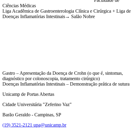
Faculdade de
Ciências Médicas
Liga Acadêmica de Gastroenterologia Clínica e Cirúrgica + Liga de
Doenças Inflamatórias Intestinais→ Salão Nobre
Compartilhar na agen
Gastro – Apresentação da Doença de Crohn (o que é, sintomas,
diagnóstico por colonoscopia, tratamento cirúrgico)
Doenças Inflamatórias Intestinais – Demonstração prática de sutura
Unicamp de Portas Abertas
Cidade Universitária "Zeferino Vaz"
Barão Geraldo - Campinas, SP
(19) 3521-2121
upa@unicamp.br
Link para o Facebook