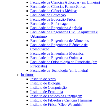
Faculdade de Ciências Aplicadas (em Limeira)
Faculdade de Ciências Farmacêuticas
Faculdade de Ciências Médicas
Faculdade de Educação
Faculdade de Educação Física
Faculdade de Enfermagem
Faculdade de Engenharia Agrícola
Faculdade de Engenharia Civil, Arquitetura e
Urbanismo
Faculdade de Engenharia de Alimentos
Faculdade de Engenharia Elétrica e de
Computação
Faculdade de Engenharia Mecânica
Faculdade de Engenharia Química
Faculdade de Odontologia de Piracicaba (em
Piracicaba)
Faculdade de Tecnologia (em Limeira)
Institutos
Instituto de Artes
Instituto de Biologia
Instituto de Computação
Instituto de Economia
Instituto de Estudos da Linguagem
Instituto de Filosofia e Ciências Humanas
Instituto de Física “Gleb Wataghin”