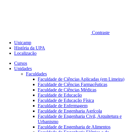
Contraste
Unicamp
História da UPA
Localização
Cursos
Unidades
Faculdades
Faculdade de Ciências Aplicadas (em Limeira)
Faculdade de Ciências Farmacêuticas
Faculdade de Ciências Médicas
Faculdade de Educação
Faculdade de Educação Física
Faculdade de Enfermagem
Faculdade de Engenharia Agrícola
Faculdade de Engenharia Civil, Arquitetura e
Urbanismo
Faculdade de Engenharia de Alimentos