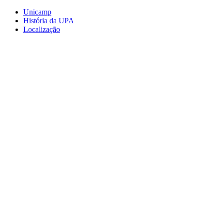
Conteúdo principal
Menu principal
Rodapé
Unicamp
História da UPA
Localização
Aumentar fonte
Diminuir fonte