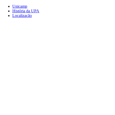
Conteúdo principal
Menu principal
Rodapé
Unicamp
História da UPA
Localização
Aumentar fonte
Diminuir fonte