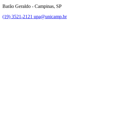
Barão Geraldo - Campinas, SP
(19) 3521-2121
upa@unicamp.br
Link para o Facebook
Link para o Instagram
Link para o Youtube