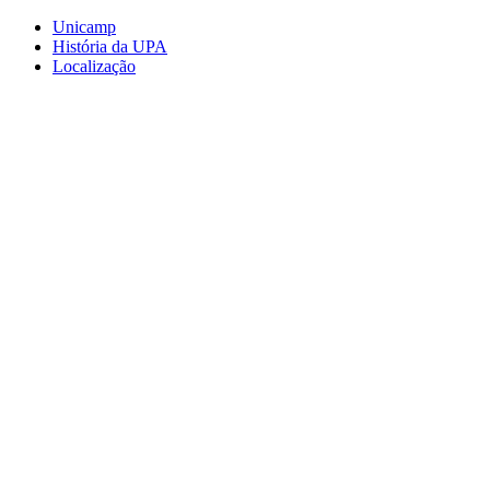
Conteúdo principal
Menu principal
Rodapé
Unicamp
História da UPA
Localização
Aumentar fonte
Diminuir fonte