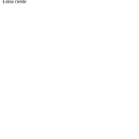
Estou ciente
Ir para o topo