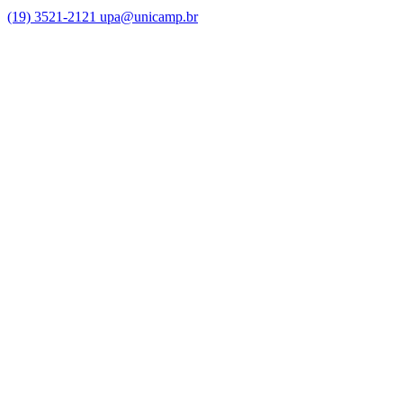
(19) 3521-2121
upa@unicamp.br
Link para o Facebook
Link para o Instagram
Link para o Youtube