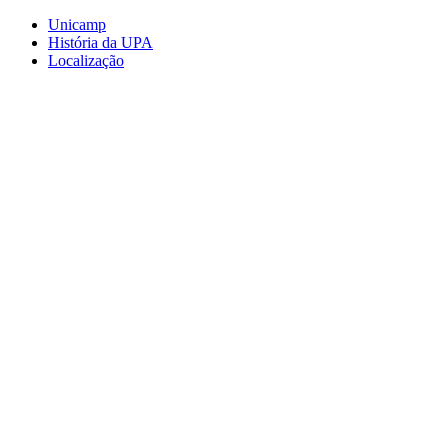
Conteúdo principal
Menu principal
Rodapé
Unicamp
História da UPA
Localização
Aumentar fonte
Diminuir fonte