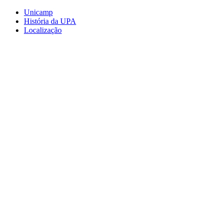
Conteúdo principal
Menu principal
Rodapé
Unicamp
História da UPA
Localização
Aumentar fonte
Diminuir fonte