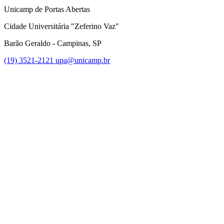
Unicamp de Portas Abertas
Cidade Universitária "Zeferino Vaz"
Barão Geraldo - Campinas, SP
(19) 3521-2121
upa@unicamp.br
Link para o Facebook
Link para o Instagram
Link para o Youtube