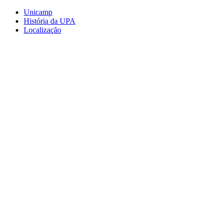
Conteúdo principal
Menu principal
Rodapé
Unicamp
História da UPA
Localização
Aumentar fonte
Diminuir fonte