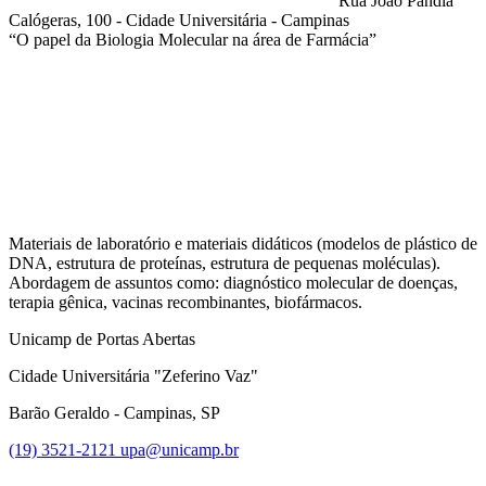
Rua João Pandiá
Calógeras, 100 - Cidade Universitária - Campinas
“O papel da Biologia Molecular na área de Farmácia”
Compartilhar na agen
Materiais de laboratório e materiais didáticos (modelos de plástico de
DNA, estrutura de proteínas, estrutura de pequenas moléculas).
Abordagem de assuntos como: diagnóstico molecular de doenças,
terapia gênica, vacinas recombinantes, biofármacos.
Unicamp de Portas Abertas
Cidade Universitária "Zeferino Vaz"
Barão Geraldo - Campinas, SP
(19) 3521-2121
upa@unicamp.br
Link para o Facebook