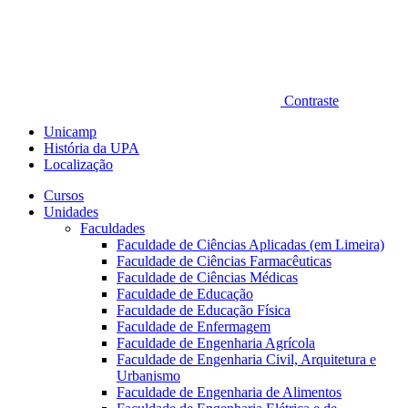
Contraste
Unicamp
História da UPA
Localização
Cursos
Unidades
Faculdades
Faculdade de Ciências Aplicadas (em Limeira)
Faculdade de Ciências Farmacêuticas
Faculdade de Ciências Médicas
Faculdade de Educação
Faculdade de Educação Física
Faculdade de Enfermagem
Faculdade de Engenharia Agrícola
Faculdade de Engenharia Civil, Arquitetura e
Urbanismo
Faculdade de Engenharia de Alimentos