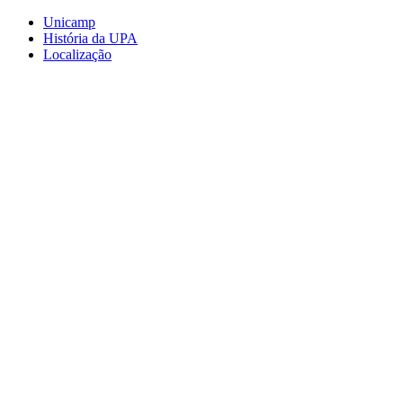
Conteúdo principal
Menu principal
Rodapé
Unicamp
História da UPA
Localização
Aumentar fonte
Diminuir fonte