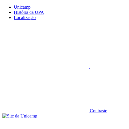
Conteúdo principal
Menu principal
Rodapé
Unicamp
História da UPA
Localização
Aumentar fonte
Contraste