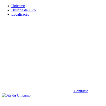
Conteúdo principal
Menu principal
Rodapé
Unicamp
História da UPA
Localização
Aumentar fonte
Contraste