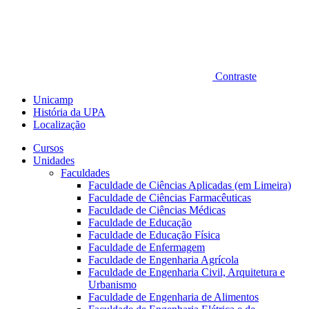
Contraste
Unicamp
História da UPA
Localização
Cursos
Unidades
Faculdades
Faculdade de Ciências Aplicadas (em Limeira)
Faculdade de Ciências Farmacêuticas
Faculdade de Ciências Médicas
Faculdade de Educação
Faculdade de Educação Física
Faculdade de Enfermagem
Faculdade de Engenharia Agrícola
Faculdade de Engenharia Civil, Arquitetura e
Urbanismo
Faculdade de Engenharia de Alimentos