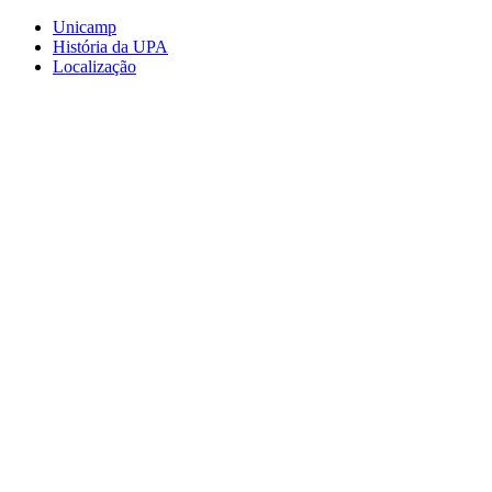
Conteúdo principal
Menu principal
Rodapé
Unicamp
História da UPA
Localização
Aumentar fonte
Diminuir fonte