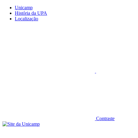
Conteúdo principal
Menu principal
Rodapé
Unicamp
História da UPA
Localização
Aumentar fonte
Contraste