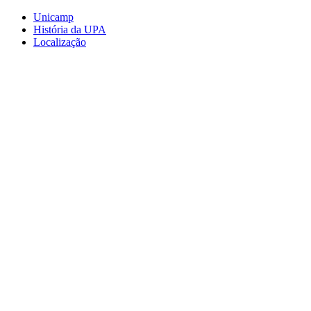
Conteúdo principal
Menu principal
Rodapé
Unicamp
História da UPA
Localização
Aumentar fonte
Diminuir fonte