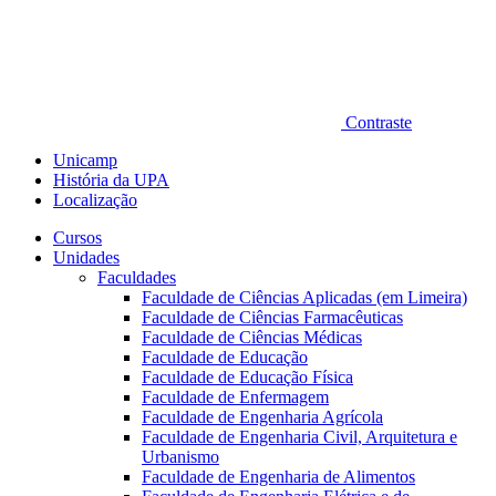
Contraste
Unicamp
História da UPA
Localização
Cursos
Unidades
Faculdades
Faculdade de Ciências Aplicadas (em Limeira)
Faculdade de Ciências Farmacêuticas
Faculdade de Ciências Médicas
Faculdade de Educação
Faculdade de Educação Física
Faculdade de Enfermagem
Faculdade de Engenharia Agrícola
Faculdade de Engenharia Civil, Arquitetura e
Urbanismo
Faculdade de Engenharia de Alimentos