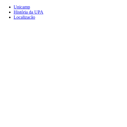
Conteúdo principal
Menu principal
Rodapé
Unicamp
História da UPA
Localização
Aumentar fonte
Diminuir fonte