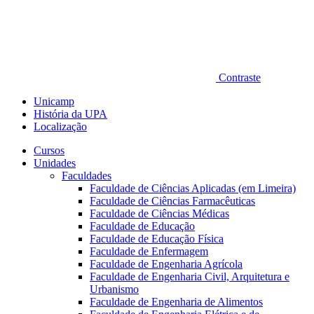
Contraste
Unicamp
História da UPA
Localização
Cursos
Unidades
Faculdades
Faculdade de Ciências Aplicadas (em Limeira)
Faculdade de Ciências Farmacêuticas
Faculdade de Ciências Médicas
Faculdade de Educação
Faculdade de Educação Física
Faculdade de Enfermagem
Faculdade de Engenharia Agrícola
Faculdade de Engenharia Civil, Arquitetura e
Urbanismo
Faculdade de Engenharia de Alimentos