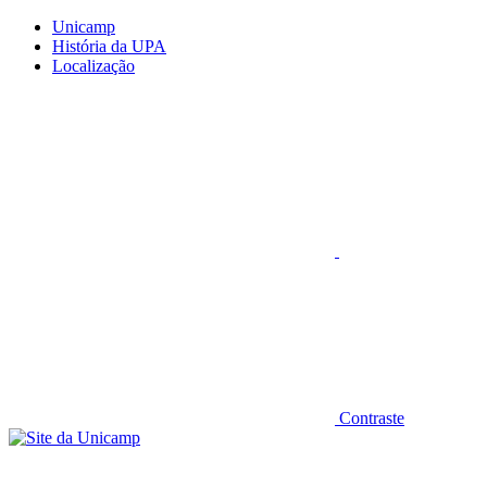
Conteúdo principal
Menu principal
Rodapé
Unicamp
História da UPA
Localização
Aumentar fonte
Contraste