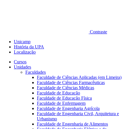
Contraste
Unicamp
História da UPA
Localização
Cursos
Unidades
Faculdades
Faculdade de Ciências Aplicadas (em Limeira)
Faculdade de Ciências Farmacêuticas
Faculdade de Ciências Médicas
Faculdade de Educação
Faculdade de Educação Física
Faculdade de Enfermagem
Faculdade de Engenharia Agrícola
Faculdade de Engenharia Civil, Arquitetura e
Urbanismo
Faculdade de Engenharia de Alimentos