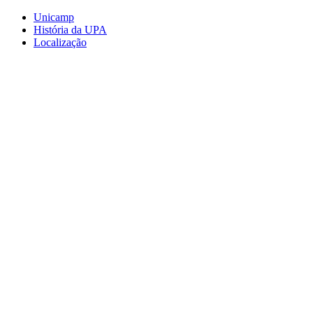
Conteúdo principal
Menu principal
Rodapé
Unicamp
História da UPA
Localização
Aumentar fonte
Diminuir fonte