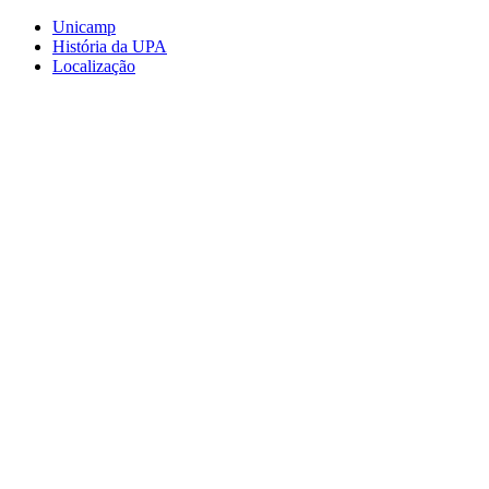
Conteúdo principal
Menu principal
Rodapé
Unicamp
História da UPA
Localização
Aumentar fonte
Diminuir fonte