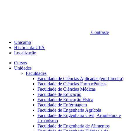
Contraste
Unicamp
História da UPA
Localização
Cursos
Unidades
Faculdades
Faculdade de Ciências Aplicadas (em Limeira)
Faculdade de Ciências Farmacêuticas
Faculdade de Ciências Médicas
Faculdade de Educação
Faculdade de Educação Física
Faculdade de Enfermagem
Faculdade de Engenharia Agrícola
Faculdade de Engenharia Civil, Arquitetura e
Urbanismo
Faculdade de Engenharia de Alimentos