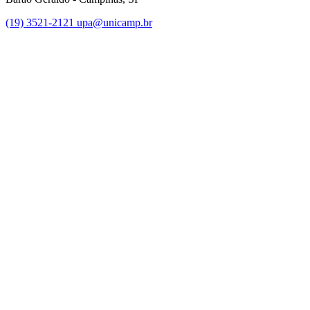
(19) 3521-2121
upa@unicamp.br
Link para o Facebook
Link para o Instagram
Link para o Youtube