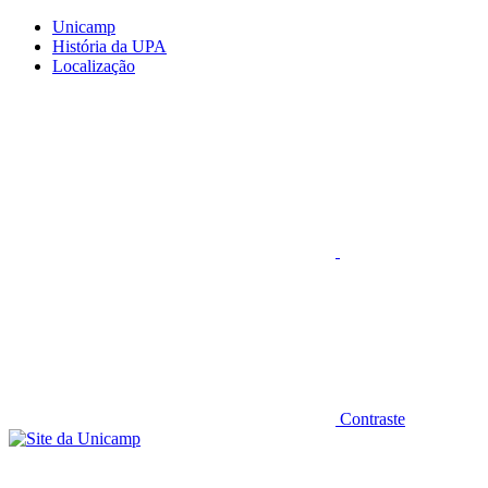
Conteúdo principal
Menu principal
Rodapé
Unicamp
História da UPA
Localização
Aumentar fonte
Contraste