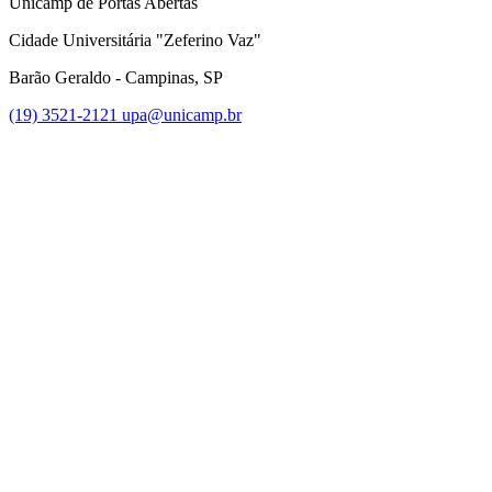
Unicamp de Portas Abertas
Cidade Universitária "Zeferino Vaz"
Barão Geraldo - Campinas, SP
(19) 3521-2121
upa@unicamp.br
Link para o Facebook
Link para o Instagram
Link para o Youtube