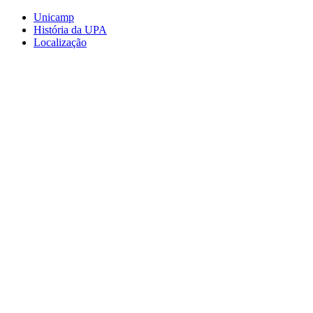
Conteúdo principal
Menu principal
Rodapé
Unicamp
História da UPA
Localização
Aumentar fonte
Diminuir fonte