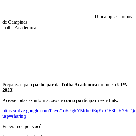
Unicamp - Campus
de Campinas
Trilha Acadêmica
Compartilhar na agen
Prepare-se para
participar
da
Trilha Acadêmica
durante a
UPA
2023
!
Acesse todas as informações de
como participar
neste
link
:
https://drive.google.com/file/d/1oK2gkYMdni9EqFxrCE3IisK7SelQ
usp=sharing
Esperamos por você!