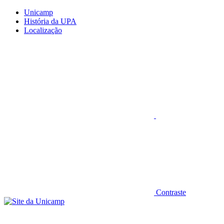
Conteúdo principal
Menu principal
Rodapé
Unicamp
História da UPA
Localização
Aumentar fonte
Contraste